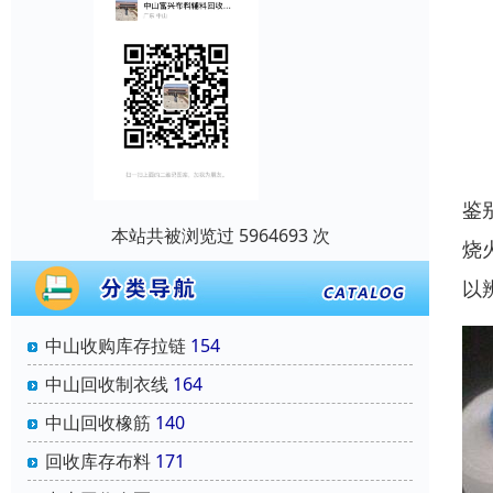
鉴
本站共被浏览过 5964693 次
烧
以
中山收购库存拉链
154
中山回收制衣线
164
中山回收橡筋
140
回收库存布料
171