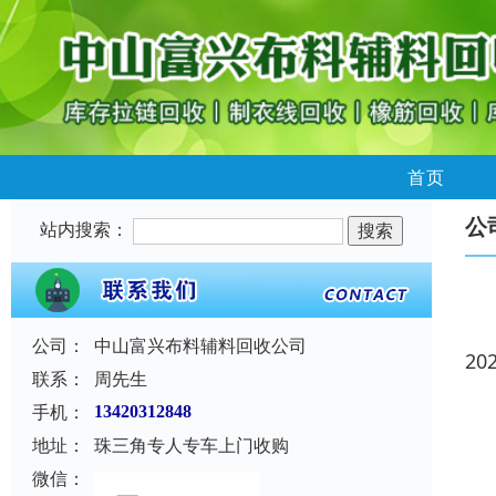
首页
公
站内搜索：
公司：
中山富兴布料辅料回收公司
20
联系：
周先生
手机：
13420312848
地址：
珠三角专人专车上门收购
微信：