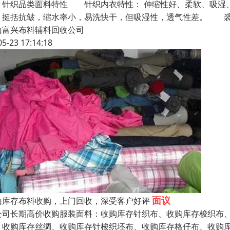
织品类面料特性 针织内衣特性： 伸缩性好、柔软、吸湿、
，挺括抗皱，缩水率小，易洗快干，但吸湿性，透气性差。 裘
山富兴布料辅料回收公司
05-23 17:14:18
面议
山库存布料收购，上门回收，深受客户好评
公司长期高价收购服装面料：收购库存针织布、收购库存梭织布、
、收购库存丝绸、收购库存针梭织坯布、收购库存格仔布、收购库