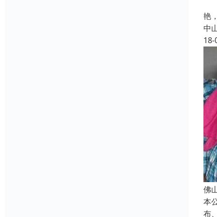
针
艳
中
18-
佛
本
布