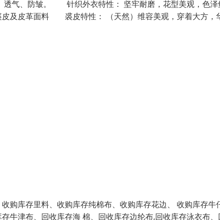
透气、防皱。 针织外衣特性： 坚牢耐磨，花型美观，色泽
皮及皮革面料 裘皮特性： （天然）维容美观，穿着大方，
收购库存里料、收购库存纯棉布、收购库存花边、 收购库存牛
存牛津布、回收库存海 棉、回收库存边纶布,回收库存泳衣布、