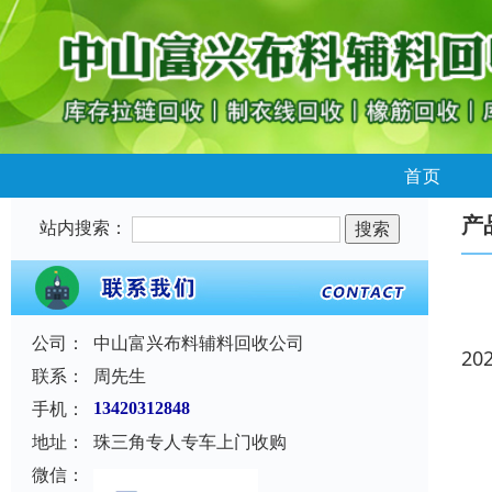
首页
产
站内搜索：
公司：
中山富兴布料辅料回收公司
20
联系：
周先生
手机：
13420312848
地址：
珠三角专人专车上门收购
微信：