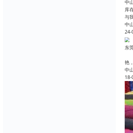
中
库
与
中
24-
东
针
艳
中
18-