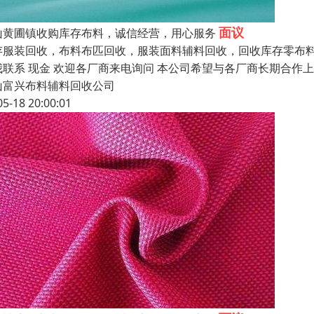
面议
山黄圃镇收购库存布料，诚信经营，用心服务
存服装回收，布料布匹回收，服装面料辅料回收，回收库存零布料
我联系 现金 欢迎各厂商来电询问 本公司希望与各厂商长期合作
山富兴布料辅料回收公司
05-18 20:00:01