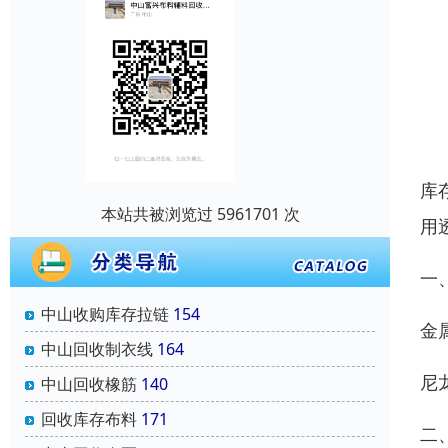
库
本站共被浏览过 5961701 次
用
一
中山收购库存拉链
154
‌
中山回收制衣线
164
‌
中山回收橡筋
140
回收库存布料
171
二