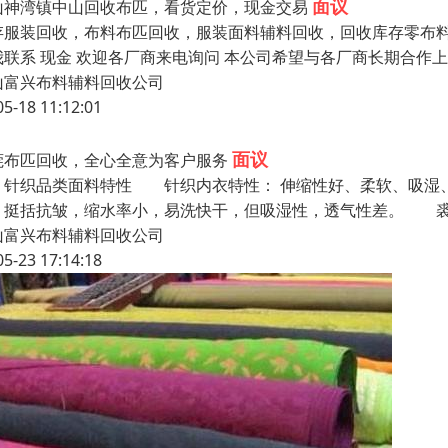
面议
山神湾镇中山回收布匹，看货定价，现金交易
存服装回收，布料布匹回收，服装面料辅料回收，回收库存零布料
我联系 现金 欢迎各厂商来电询问 本公司希望与各厂商长期合
山富兴布料辅料回收公司
05-18 11:12:01
面议
莞布匹回收，全心全意为客户服务
织品类面料特性 针织内衣特性： 伸缩性好、柔软、吸湿、
，挺括抗皱，缩水率小，易洗快干，但吸湿性，透气性差。 裘
山富兴布料辅料回收公司
05-23 17:14:18