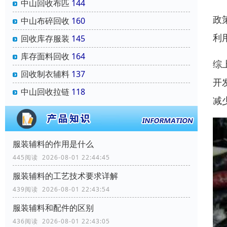
中山回收布匹
144
政
中山布碎回收
160
利
回收库存服装
145
库存面料回收
164
综
回收制衣辅料
137
开
中山回收拉链
118
减
服装辅料的作用是什么
445阅读 2026-08-01 22:44:45
服装辅料的工艺技术要求详解
439阅读 2026-08-01 22:43:54
服装辅料和配件的区别
436阅读 2026-08-01 22:43:05