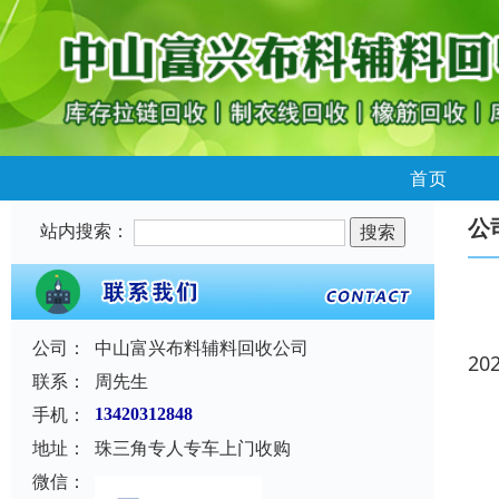
首页
公
站内搜索：
公司：
中山富兴布料辅料回收公司
20
联系：
周先生
手机：
13420312848
地址：
珠三角专人专车上门收购
微信：