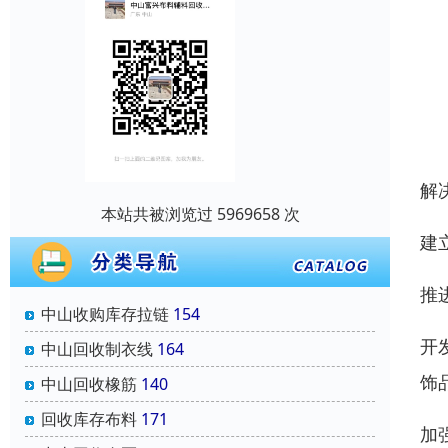
解
本站共被浏览过 5969658 次
建
推
中山收购库存拉链
154
开
中山回收制衣线
164
饰
中山回收橡筋
140
回收库存布料
171
加