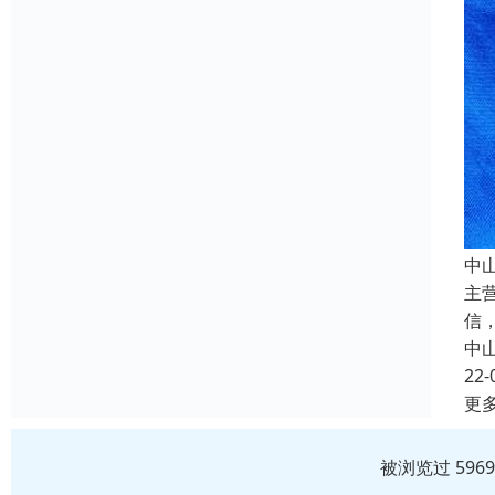
中
主
信
中
22-
更
被浏览过 596