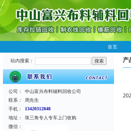
首页
产
站内搜索：
公司：
中山富兴布料辅料回收公司
20
联系：
周先生
手机：
13420312848
地址：
珠三角专人专车上门收购
微信：