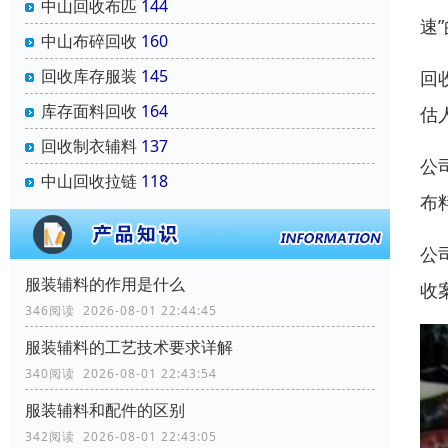
中山回收布匹
144
速
中山布碎回收
160
回收库存服装
145
回
库存面料回收
164
估
回收制衣辅料
137
公
中山回收拉链
118
布
公
服装辅料的作用是什么
收
346阅读 2026-08-01 22:44:45
服装辅料的工艺技术要求详解
340阅读 2026-08-01 22:43:54
服装辅料和配件的区别
342阅读 2026-08-01 22:43:05