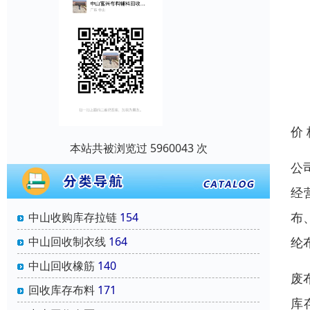
价
本站共被浏览过 5960043 次
公
经
布
中山收购库存拉链
154
纶
中山回收制衣线
164
中山回收橡筋
140
废
回收库存布料
171
库