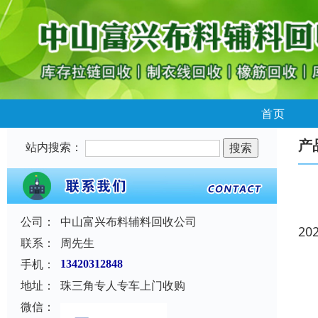
首页
产
站内搜索：
公司：
中山富兴布料辅料回收公司
20
联系：
周先生
手机：
13420312848
地址：
珠三角专人专车上门收购
微信：