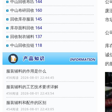
公
中山回收布匹
144
废
中山布碎回收
160
回收库存服装
145
市
库存面料回收
164
公
回收制衣辅料
137
库
中山回收拉链
118
诚
的
服装辅料的作用是什么
456阅读 2026-08-01 22:44:45
服装辅料的工艺技术要求详解
456阅读 2026-08-01 22:43:54
服装辅料和配件的区别
454阅读 2026-08-01 22:43:05