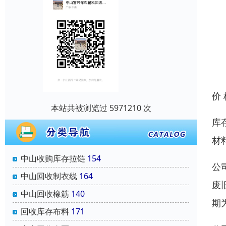
价
本站共被浏览过 5971210 次
库
材
中山收购库存拉链
154
公
中山回收制衣线
164
废
中山回收橡筋
140
期
回收库存布料
171