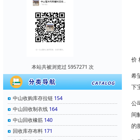
价
本站共被浏览过 5957271 次
希
下
中山收购库存拉链
154
公
中山回收制衣线
164
间
中山回收橡筋
140
的
回收库存布料
171