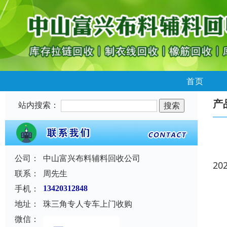
首页
产
站内搜索：
公司：
中山富兴布料辅料回收公司
20
联系：
周先生
手机：
13420312848
地址：
珠三角专人专车上门收购
微信：