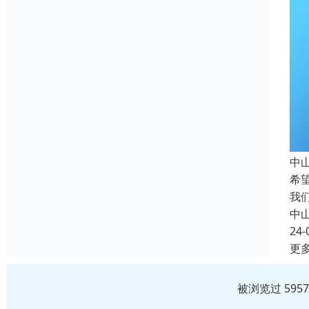
中
希
我
中
24-
更
被浏览过 595