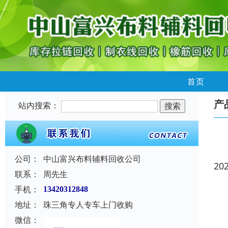
首页
产
站内搜索：
公司：
中山富兴布料辅料回收公司
20
联系：
周先生
手机：
13420312848
地址：
珠三角专人专车上门收购
微信：