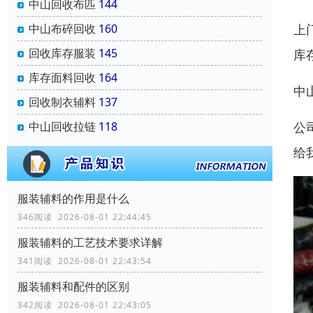
中山回收布匹
144
上
中山布碎回收
160
回收库存服装
145
库
库存面料回收
164
中
回收制衣辅料
137
公
中山回收拉链
118
给
服装辅料的作用是什么
346阅读 2026-08-01 22:44:45
服装辅料的工艺技术要求详解
341阅读 2026-08-01 22:43:54
服装辅料和配件的区别
342阅读 2026-08-01 22:43:05