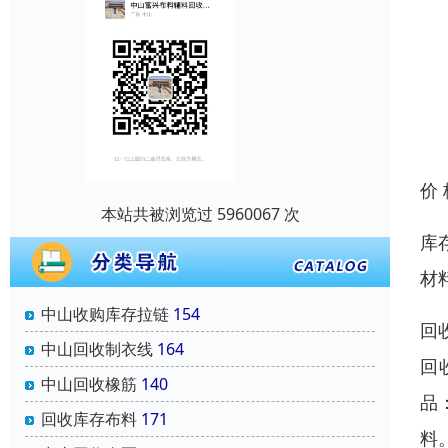
价
本站共被浏览过 5960067 次
库
材
中山收购库存拉链
154
回
中山回收制衣线
164
回
中山回收橡筋
140
品
回收库存布料
171
料