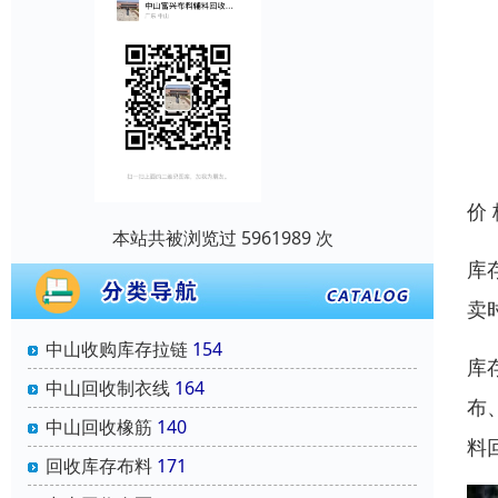
价
本站共被浏览过 5961989 次
库
卖
中山收购库存拉链
154
库
中山回收制衣线
164
布
中山回收橡筋
140
料
回收库存布料
171