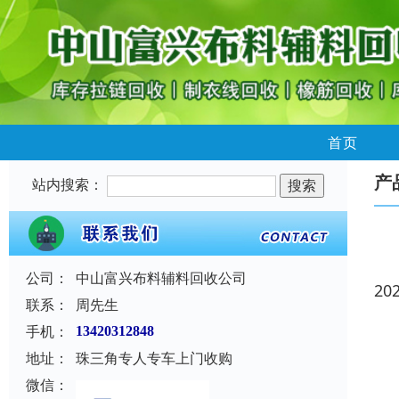
首页
产
站内搜索：
公司：
中山富兴布料辅料回收公司
20
联系：
周先生
手机：
13420312848
地址：
珠三角专人专车上门收购
微信：