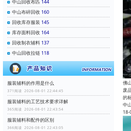
中山回收布匹
144
中山布碎回收
160
回收库存服装
145
库存面料回收
164
回收制衣辅料
137
中山回收拉链
118
佛
服装辅料的作用是什么
废
371阅读 2026-08-01 22:44:45
的
服装辅料的工艺技术要求详解
中
365阅读 2026-08-01 22:43:54
18-
服装辅料和配件的区别
366阅读 2026-08-01 22:43:05